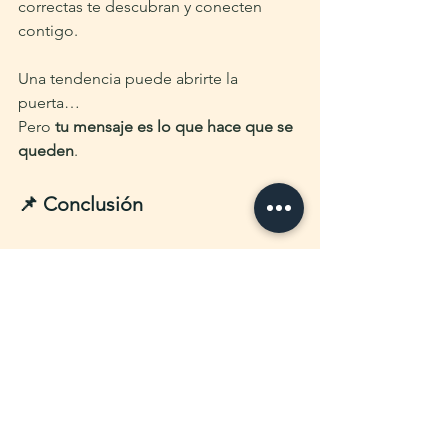
correctas te descubran y conecten 
contigo.
Una tendencia puede abrirte la 
puerta…
Pero 
tu mensaje es lo que hace que se 
queden
.
📌 Conclusión
Sigue tendencias 
cuando puedas 
usarlas a tu favor, no cuando sientas 
que debes hacerlo para no quedarte 
atrás
. La presión de “estar en todo” 
puede diluir tu esencia y alejarte de tu 
verdadero público.
Y recuerda: 
la mejor estrategia es la 