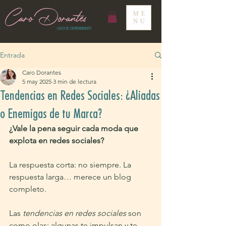
Caro Dorantes
ME
NU
COACH DE EMPRENDIMIENTO
Entrada
Caro Dorantes
5 may 2025
3 min de lectura
Tendencias en Redes Sociales: ¿Aliadas
o Enemigas de tu Marca?
¿Vale la pena seguir cada moda que 
explota en redes sociales?
La respuesta corta: no siempre. La 
respuesta larga… merece un blog 
completo.
Las 
tendencias en redes sociales
 son 
como olas: algunas te impulsan y te 