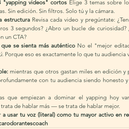
 "yapping videos" cortos
 Elige 3 temas sobre lo
s. Sin edición. Sin filtros. Solo tú y la cámara.
a estructura
 Revisa cada video y pregúntate: ¿Te
eros 3 segundos? ¿Abro un bucle de curiosidad? 
on un CTA?
que se sienta más auténtico
 No el "mejor editad
ú
. Porque eso es exactamente lo que tu audiencia v
ple:
 mientras que otros gastan miles en edición y 
rofundamente con tu audiencia siendo honesto y e
s que empiezan a dominar el yapping hoy van
 trata de hablar más — se trata de hablar mejor.
a usar tu voz (literal) como tu mayor activo en r
carodorantescoach