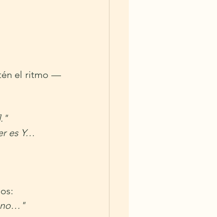
tén el ritmo — 
."
er es Y… 
os:
e no…"