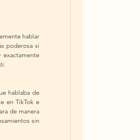
emente hablar 
s poderosa si 
 exactamente 
ti
.
ue hablaba de 
e en TikTok e 
ara de manera 
samientos sin 