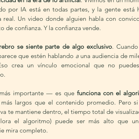
cidad en la era de lo artificial
. Vivimos en un mom
o por IA está en todas partes, y la gente está 
a real. Un video donde alguien habla con convicci
to de confianza. Y la confianza vende.
rebro se siente parte de algo exclusivo
. Cuando 
arece que estén hablando 
a
 una audiencia de mil
Eso crea un vínculo emocional que no puedes 
o.
a más importante — es que 
funciona con el algor
 más largos que el contenido promedio. Pero si
tiva te mantiene dentro, el tiempo total de visualizac
lora el algoritmo) puede ser más alto que un
e mira completo.