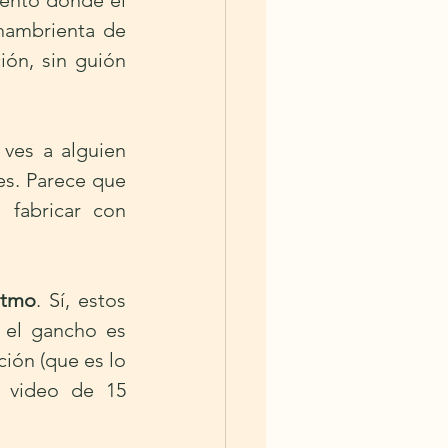
ento donde el 
hambrienta de 
ón, sin guión 
ves a alguien 
es. Parece que 
fabricar con 
itmo
. Sí, estos 
 el gancho es 
ión (que es lo 
 video de 15 