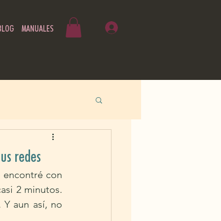
BLOG
MANUALES
tus redes
 encontré con 
si 2 minutos. 
 Y aun así, no 