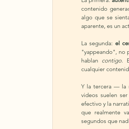
La primera: 
autenti
contenido generad
algo que se sient
aparente, es un ac
La segunda: 
el ce
"yappeando", no p
hablan 
contigo
. 
cualquier contenid
Y la tercera — l
videos suelen ser
efectivo y la narra
que realmente va
segundos que nadi