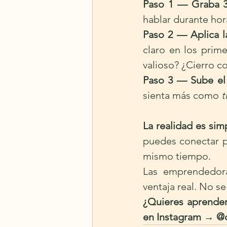
Paso 1 — Graba 3
hablar durante hora
Paso 2 — Aplica l
claro en los prim
valioso? ¿Cierro c
Paso 3 — Sube el 
sienta más como 
t
La realidad es sim
puedes conectar p
mismo tiempo.
Las emprendedora
ventaja real. No se
¿Quieres aprender 
en Instagram → @