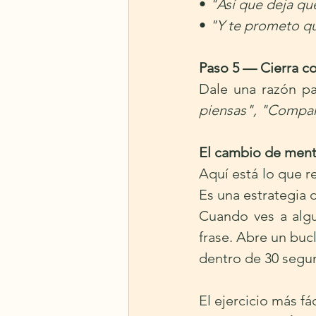
• 
"Así que deja qu
• 
"Y te prometo qu
Paso 5 — Cierra c
Dale una razón par
piensas", "Compart
El cambio de ment
Aquí está lo que re
Es una estrategia 
Cuando ves a algu
frase. Abre un bucl
dentro de 30 segu
El ejercicio más f