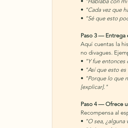
• 
"Hablaba con mi 
• 
"Cada vez que ha
• 
"Sé que esto pod
Paso 3 — Entrega e
Aquí cuentas la his
no divagues. Ejem
• 
"Y fue entonces 
• 
"Así que esto es
• 
"Porque lo que n
[explicar]."
Paso 4 — Ofrece 
Recompensa al espe
• 
"O sea, ¿alguna 