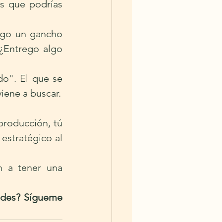
s que podrías 
ngo un gancho 
¿Entrego algo 
o". El que se 
iene a buscar.
producción, tú 
stratégico al 
 a tener una 
edes? Sígueme 