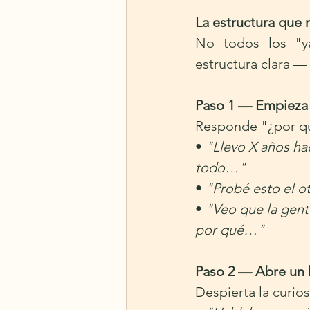
La estructura que 
No todos los "ya
estructura clara —
Paso 1 — Empieza 
Responde "¿por qu
• 
"Llevo X años ha
todo…"
• 
"Probé esto el o
• 
"Veo que la gent
por qué…"
Paso 2 — Abre un b
Despierta la curio