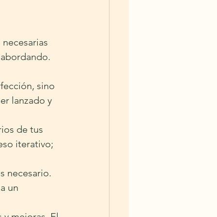
 necesarias 
 abordando. 
fección, sino 
er lanzado y 
ios de tus 
so iterativo; 
es necesario. 
a un 
 y mejoras. El 