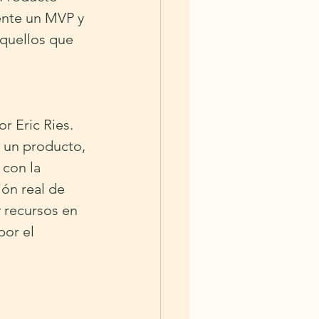
ente un MVP y 
quellos que 
 Eric Ries. 
e un producto, 
con la 
ón real de 
 recursos en 
por el 