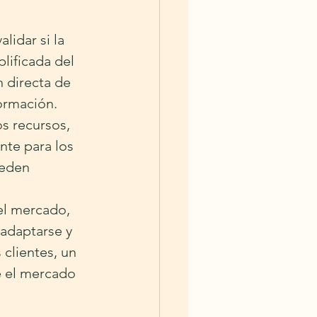
lidar si la 
lificada del 
 directa de 
formación.
os recursos, 
te para los 
eden 
el mercado, 
adaptarse y 
clientes, un 
e el mercado 