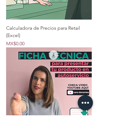
Calculadora de Precios para Retail
(Excel)
Precio
MX$0.00