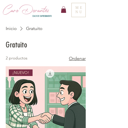
Caro Dorantes
ME
NU
COACH DE EMPRENDIMIENTO
Inicio
Gratuito
Gratuito
2 productos
Ordenar
¡NUEVO!