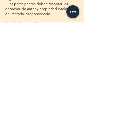
- Los participantes deben respetar los
derechos de autor y propiedad intelectual
del material proporcionado.
Uso de Material y Privacidad:
- El material proporcionado durante las
sesiones es exclusivamente para uso
educativo de los participantes y no debe
emplearse con fines comerciales sin
autorización previa.
- La privacidad y confidencialidad de la
información compartida por los
participantes serán resguardadas en todo
momento.
Acuerdo General:
Al inscribirse en cualquier sesión de
mentoría o programa de consultoría, los
participantes aceptan estos términos y
condiciones, reconociendo su importancia
para el éxito y calidad del servicio ofrecido.