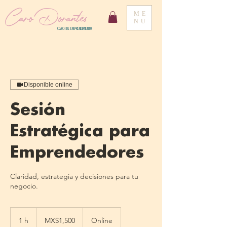
Caro Dorantes
ME
NU
COACH DE EMPRENDIMIENTO
Disponible online
Sesión
Estratégica para
Emprendedores
Claridad, estrategia y decisiones para tu
negocio.
1,500
Mexican
1 h
1
MX$1,500
Online
pesos