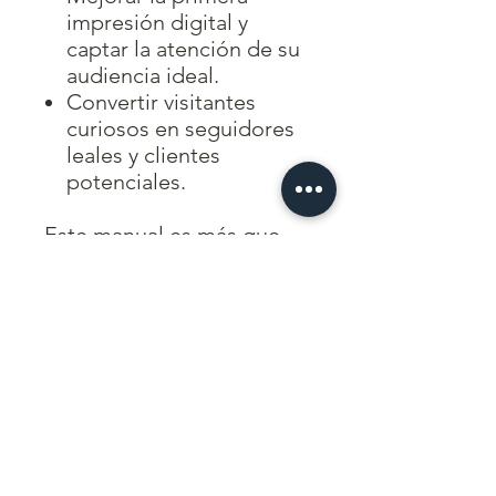
impresión digital y
captar la atención de su
audiencia ideal.
Convertir visitantes
curiosos en seguidores
leales y clientes
potenciales.
Este manual es más que
una guía; es tu entrada a
explotar todo el potencial
de Instagram. Con compra
única, recibirás no solo el
manual en formato digital,
sino también acceso a
actualizaciones exclusivas
y consejos continuos para
mantener tu perfil al día