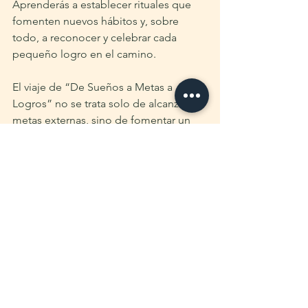
Aprenderás a establecer rituales que 
fomenten nuevos hábitos y, sobre 
todo, a reconocer y celebrar cada 
pequeño logro en el camino.
El viaje de “De Sueños a Metas a 
Logros” no se trata solo de alcanzar 
metas externas, sino de fomentar un 
crecimiento interno significativo. Es 
una promesa de progreso, una 
invitación a vivir intencionalmente y 
una celebración de cada paso que das 
hacia la realización personal.
Da el primer paso hacia un año de 
logros y satisfacción personal. 
Descarga “
De Sueños a Metas a 
Logros
” y comienza a construir tu 
futuro ahora. Es hora de vivir tu vida 