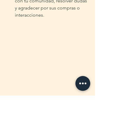
con tu comunidad, resolver dudas 
y agradecer por sus compras o 
interacciones.
5. Evaluación y Ajustes:
Monitorea tus Resultados:
 Utiliza 
herramientas de análisis para 
monitorear el desempeño de tus 