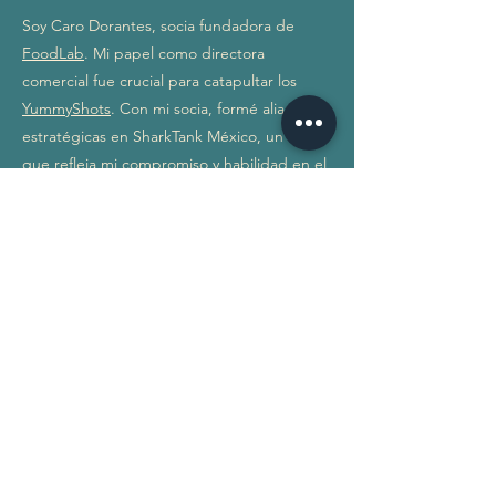
Soy Caro Dorantes, socia fundadora de
FoodLab
. Mi papel como directora
comercial fue crucial para catapultar los
YummyShots
. Con mi socia, formé alianzas
estratégicas en SharkTank México, un hito
que refleja mi compromiso y habilidad en el
mundo de los negocios. Como freelance en
marketing digital, he colaborado con la
marca tabasqueña, J
oyería Cristina
Fernández
introduciendo de manera exitosa
al venta digital. Mi trayectoria ha sido
reconocida en las 30 Promesas Forbes,
como Innovadora 2020 por Tec Review y con
el Premio Mujer Tec del Tec de Mty. Estoy
lista para compartirte mis aprendizajes y
elevar tu negocio al siguiente nivel.